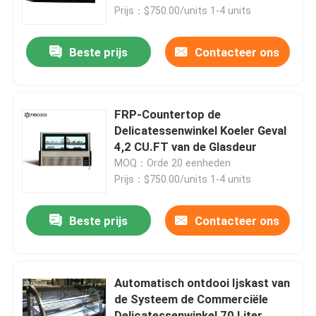
Prijs：$750.00/units 1-4 units
Fabrieksreis
Beste prijs
Contacteer ons
Kwaliteitscontrole
FRP-Countertop de
Contacteer ons
Delicatessenwinkel Koeler Geval
4,2 CU.FT van de Glasdeur
MOQ：Orde 20 eenheden
Alle Gevallen
Prijs：$750.00/units 1-4 units
Gekoelde BakkerijVitrine
Beste prijs
Contacteer ons
Gekoeld Delicatessenwinkelgeval
Automatisch ontdooi Ijskast van
de Systeem de Commerciële
Merchandisers van de glasdeur
Delicatessenwinkel 70 Liter