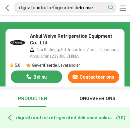
Anhui Weiye Refrigeration Equipment
Co., Ltd.
North Jingqi Rd, Industrial Zone, Tianchang,
Anhui,China239300,CHINA
5.0
Geverifieerde Leverancier
Bel nu
Contacteer ons
PRODUCTEN
ONGEVEER ONS
digital control refrigerated deli case online fabricage
(10)