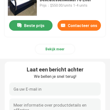
Prijs：$550.00/units 1-4 units
de diepvriezer van de roomijsvertoning
Beste prijs
Contacteer ons
Bereik in Ijskast
onder tegenkoelkastdiepvriezer
Bekijk meer
Gekoelde Voorbereidingslijst
Laat een bericht achter
De Ijskast van het luchtgordijn
We bellen je snel terug!
de koeler van de vleesvertoning
Commerciële ijsmaker