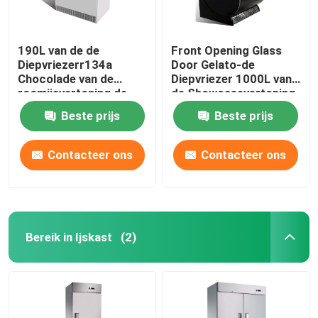
190L van de de
Front Opening Glass
Diepvriezerr134a
Door Gelato-de
Chocolade van de
Diepvriezer 1000L van
roomijsvertoning de
de Showcasevertoning
Vertoningskoeler
Beste prijs
Beste prijs
Contacteer ons
Contacteer ons
Bereik in Ijskast
(2)