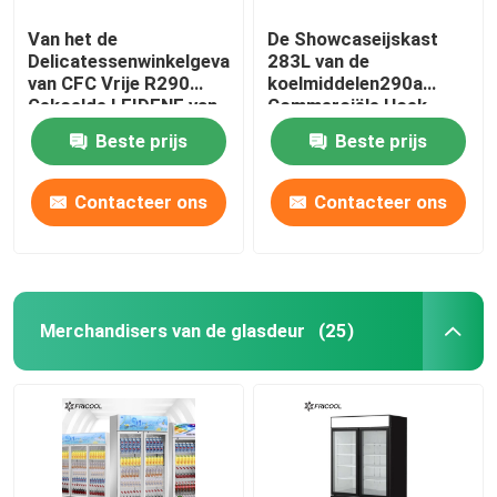
Van het de
De Showcaseijskast
Delicatessenwinkelgeval
283L van de
van CFC Vrije R290
koelmiddelen290a
Gekoelde LEIDENE van
Commerciële Hoek
de de
Beste prijs
Beste prijs
Bakkerijshowcase
Binnenkant
Contacteer ons
Contacteer ons
Merchandisers van de glasdeur
(25)