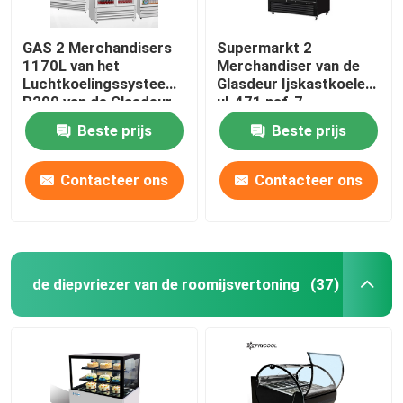
GAS 2 Merchandisers
Supermarkt 2
1170L van het
Merchandiser van de
Luchtkoelingssysteem
Glasdeur Ijskastkoeler
R290 van de Glasdeur
ul-471 nsf-7
Beste prijs
Beste prijs
Contacteer ons
Contacteer ons
de diepvriezer van de roomijsvertoning
(37)