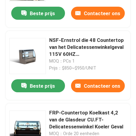
Beste prijs
Contacteer ons
NSF-Ernstrol die 48 Countertop
van het Delicatessenwinkelgeval
115V 60HZ
Delicatessenwinkelkoeler koelen
MOQ：PCs 1
Prijs：$850~$950/UNIT
Beste prijs
Contacteer ons
Thuis
FRP-Countertop Koelkast 4,2
Producten
van de Glasdeur CU.FT-
Delicatessenwinkel Koeler Geval
Over ons
MOQ：Orde 20 eenheden