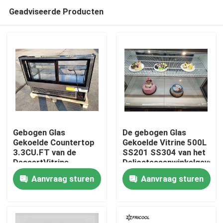
Geadviseerde Producten
Gebogen Glas
De gebogen Glas
Gekoelde Countertop
Gekoelde Vitrine 500L
3.3CU.FT van de
SS201 SS304 van het
Thuis
DessertVitrine
Delicatessenwinkelgeval
Aanvraag sturen
Aanvraag sturen
Producten
Over ons