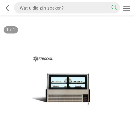
1
/
1