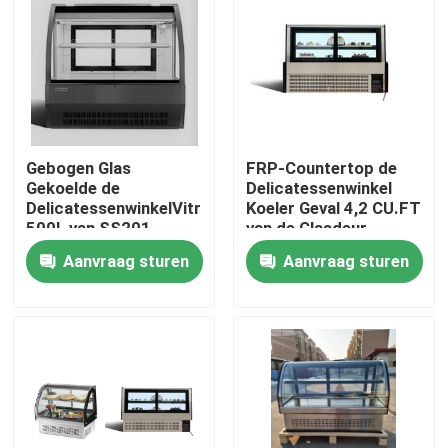
Fabrieksreis
Kwaliteitscontrole
Gebogen Glas
FRP-Countertop de
Contacteer ons
Gekoelde de
Delicatessenwinkel
DelicatessenwinkelVitrine
Koeler Geval 4,2 CU.FT
500L van SS201
van de Glasdeur
Alle Gevallen
SS304
Aanvraag sturen
Aanvraag sturen
Gekoelde BakkerijVitrine
Gekoeld Delicatessenwinkelgeval
Merchandisers van de glasdeur