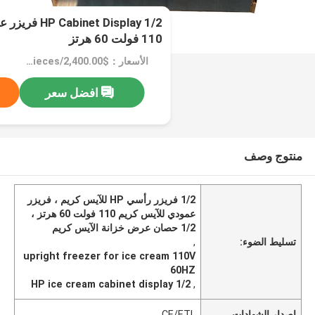
1/2 net Display
110 فولت 60 هرتز
الأسعار：$2,400.00/pieces 1-4 pieces
افضل سعر
منتوج وصف
1/2 فريزر رأسي HP للآيس كريم ، فريزر
عمودي للآيس كريم 110 فولت 60 هرتز ،
1/2 حصان عرض خزانة الآيس كريم
تسليط الضوء:
,
upright freezer for ice cream 110V
60HZ
1/2 HP ice cream cabinet display
,
إصدار الشهادات
CE/ETL