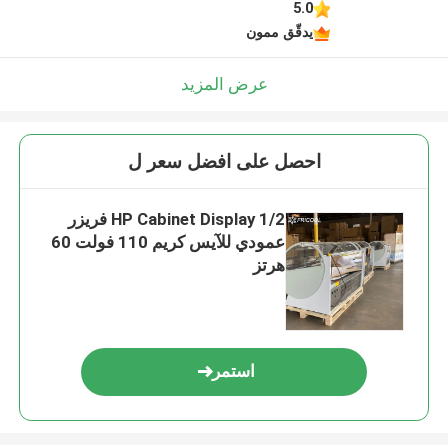
5.0
يدقّق ممون
عرض المزيد
احصل على افضل سعر ل
1/2 HP Cabinet Display فريزر
عمودي للآيس كريم 110 فولت 60
هرتز
استمر