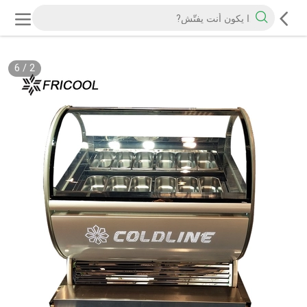
6
/
2