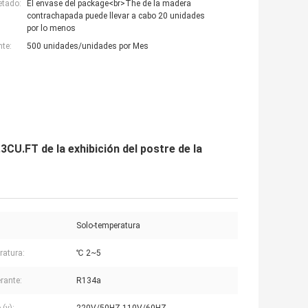
etado:
El envase del package<br>The de la madera
contrachapada puede llevar a cabo 20 unidades
por lo menos
nte:
500 unidades/unidades por Mes
3CU.FT de la exhibición del postre de la
Solo-temperatura
atura:
℃ 2~5
erante:
R134a