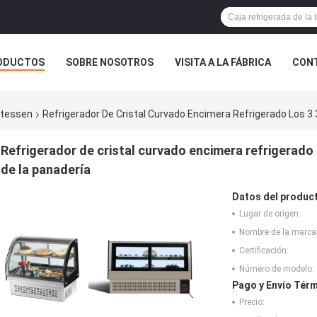
ODUCTOS
SOBRE NOSOTROS
VISITA A LA FÁBRICA
CONT
catessen
Refrigerador De Cristal Curvado Encimera Refrigerado Los 3.
Refrigerador de cristal curvado encimera refrigerado 
de la panadería
Datos del produc
Lugar de origen:
Nombre de la marca
Certificación:
Número de modelo:
Pago y Envío Térm
Precio: