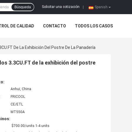
Solicitar una cotización
Búsqueda
|
Spanish
ROL DE CALIDAD
CONTACTO
TODOS LOS CASOS
3CU.FT De La Exhibición Del Postre De La Panadería
los 3.3CU.FT de la exhibición del postre
to:
Anhui, China
:
FRICOOL
CE/ETL
MT550A
inos:
$700.00/units 1-4 units