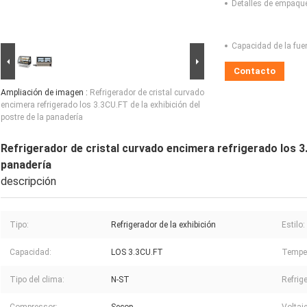
Detalles de empaqu
Capacidad de la fue
Contacto
Ampliación de imagen :
Refrigerador de cristal curvado
encimera refrigerado los 3.3CU.FT de la exhibición del
postre de la panadería
Refrigerador de cristal curvado encimera refrigerado los 3.
panadería
descripción
Tipo:
Refrigerador de la exhibición
Estilo:
Capacidad:
LOS 3.3CU.FT
Temper
Tipo del clima:
N-ST
Refrig