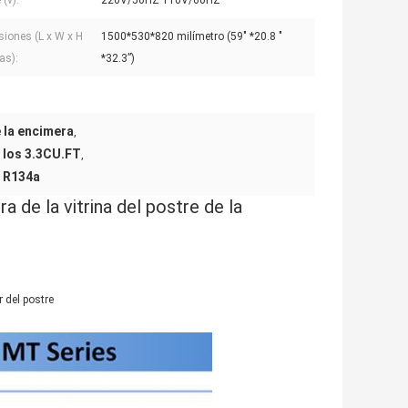
 (v):
220V/50HZ 110V/60HZ
iones (L x W x H
1500*530*820 milímetro (59" *20.8 "
as):
*32.3”)
e la encimera
,
e los 3.3CU.FT
,
e R134a
 de la vitrina del postre de la
r del postre