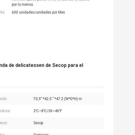
por lo menos
nte:
600 unidades/unidades por Mes
ienda de delicatessen de Secop para el
sión:
70,9" *42.5 " *47.2 (W*D*H) m
atura:
2℃~8℃/36~46℉
esor:
Secop