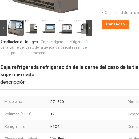
Capacidad de la fue
Contacto
Ampliación de imagen :
Caja refrigerada refrigeración
de la carne del caso de la tienda de delicatessen de
Secop para el supermercado
Caja refrigerada refrigeración de la carne del caso de la t
supermercado
descripción
Modelo no.:
DZ1800
Dimen
Volumen (Cu.Ft):
12.3
Temper
Refrigerante:
R134a
Compr