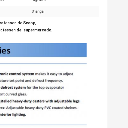
dor:
Digitaces
:
Shangai
licatessen de Secop
,
licatessen del supermercado
,