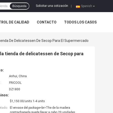
Solicitar una cotización
Búsqueda
|
Spanish
ROL DE CALIDAD
CONTACTO
TODOS LOS CASOS
 Tienda De Delicatessen De Secop Para El Supermercado
 la tienda de delicatessen de Secop para
to:
Anhui, China
:
FRICOOL
DZ1800
inos:
$1,150.00/units 1-4 units
etado:
El envase del package<br>The de la madera
contrachapada puede llevar a cabo 20 unidades