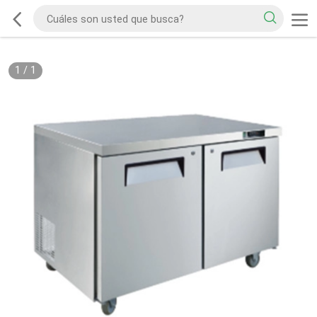
1
/
1