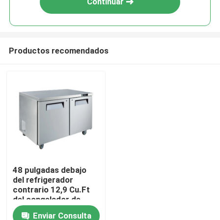
Continuar
Productos recomendados
Inicio
48 pulgadas debajo
del refrigerador
Productos
contrario 12,9 Cu.Ft
del congelador de
refrigerador
Enviar Consulta
Sobre nosotros