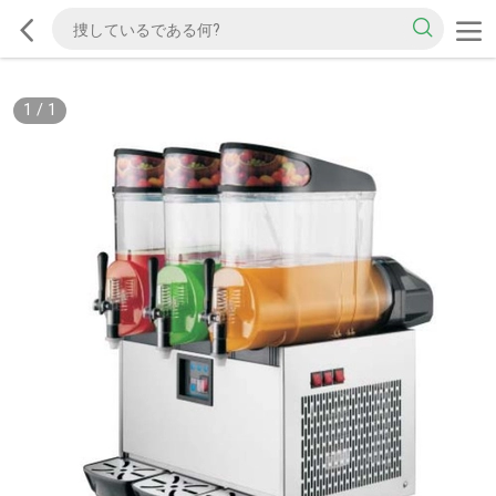
1
/
1