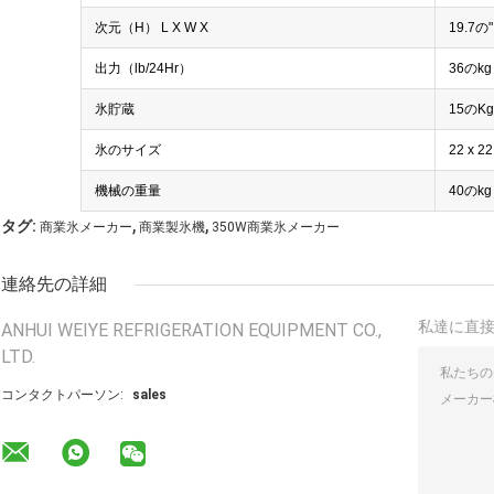
次元（H） L X W X
19.7の"
出力（lb/24Hr）
36のkg
氷貯蔵
15のKg
氷のサイズ
22 x 
機械の重量
40のkg 
,
,
タグ:
商業氷メーカー
商業製氷機
350W商業氷メーカー
連絡先の詳細
私達に直
ANHUI WEIYE REFRIGERATION EQUIPMENT CO.,
LTD.
コンタクトパーソン:
sales