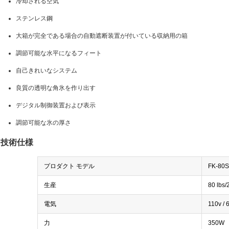
冷却される空気
ステンレス鋼
大箱が完全である場合の自動遮断装置が付いている収納用の箱
調節可能な水平になるフィート
自己きれいなシステム
良質の透明な角氷を作り出す
デジタル制御装置および表示
調節可能な氷の厚さ
技術仕様
プロダクト モデル
FK-80S
生産
80 lbs
電気
110v /
力
350W