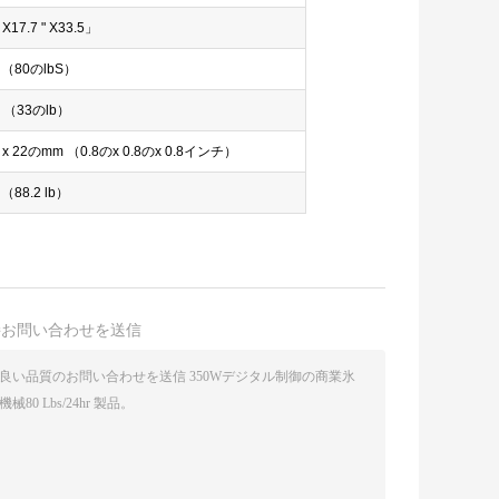
 X17.7 " X33.5」
 （80のlbS）
 （33のlb）
22 x 22のmm （0.8のx 0.8のx 0.8インチ）
（88.2 lb）
接お問い合わせを送信