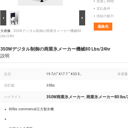
受渡し時間:
支払条件:
供給の能力:
連絡先
大画像 :
350Wデジタル制御の商業氷メーカー機械80
Lbs/24hr
350Wデジタル制御の商業氷メーカー機械80 Lbs/24hr
説明
次元:
19.7の" X17.7 " X33.5」
氷容量
氷貯蔵:
33lbs
350W商業氷メーカー
商業氷メーカー80 lbs/2
ハイライト:
,
80lbs commerical立方製氷機