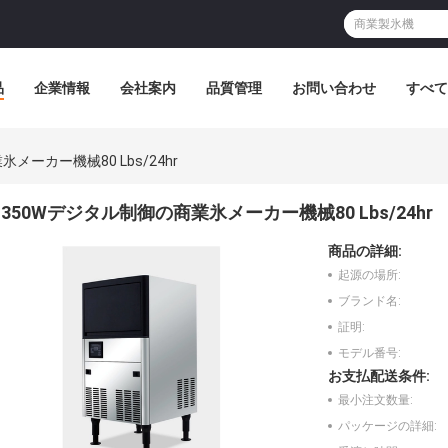
品
企業情報
会社案内
品質管理
お問い合わせ
すべて
メーカー機械80 Lbs/24hr
350Wデジタル制御の商業氷メーカー機械80 Lbs/24hr
商品の詳細:
起源の場所:
ブランド名:
証明:
モデル番号:
お支払配送条件:
最小注文数量:
パッケージの詳細: