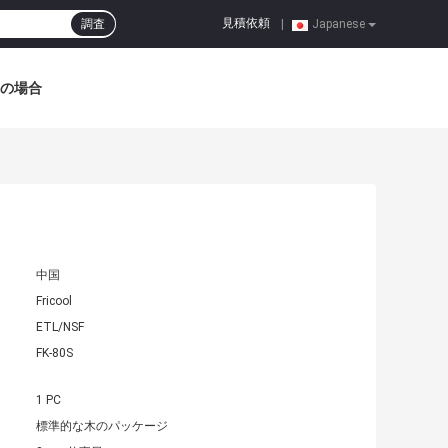
見積依頼
調査
|
Japanese
の場合
中国
Fricool
ETL/NSF
FK-80S
1 PC
標準的な木のパッケージ