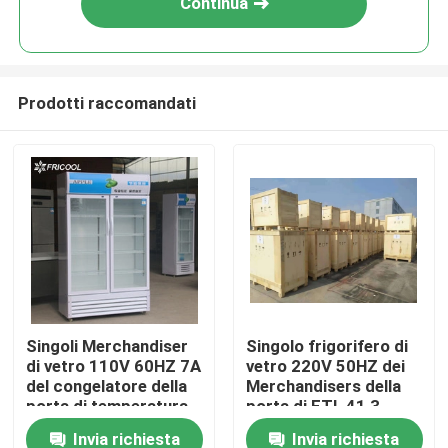
Continua
Prodotti raccomandati
Casa
Singoli Merchandiser
Singolo frigorifero di
di vetro 110V 60HZ 7A
vetro 220V 50HZ dei
Prodotti
del congelatore della
Merchandisers della
porta di temperatura
porta di ETL 41,3
2
Cu.Ft
Invia richiesta
Invia richiesta
Chi siamo