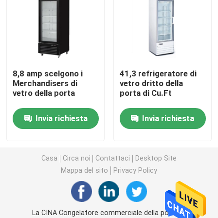
congelatore dell'esposizione del gelato
Portata in frigorifero
8,8 amp scelgono i
41,3 refrigeratore di
Merchandisers di
vetro dritto della
sotto il contro congelatore di frigorifero
vetro della porta
porta di Cu.Ft
Tabella refrigerata della preparazione
Invia richiesta
Invia richiesta
Frigorifero della cortina d'aria
Casa
Circa noi
Contattaci
Desktop Site
Mappa del sito
Privacy Policy
dispositivo di raffreddamento dell'esposizione della c
Macchina per ghiaccio commerciale
La CINA Congelatore commerciale della porta di