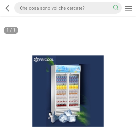
1
/
1