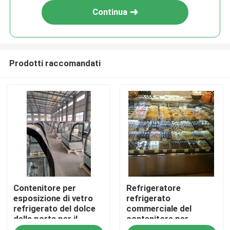
Continua
Prodotti raccomandati
Casa
Contenitore per
Refrigeratore
Prodotti
esposizione di vetro
refrigerato
refrigerato del dolce
commerciale del
della porta per il
contenitore per
Chi siamo
CE/ETL del forno
esposizione della