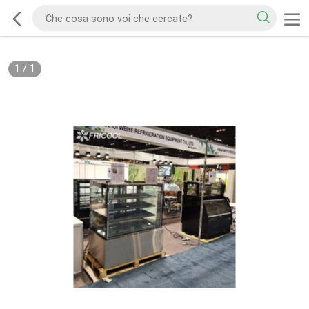
1
/
1