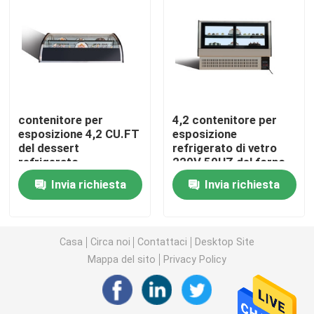
congelatore dell'esposizione del gelato
Portata in frigorifero
contenitore per
4,2 contenitore per
sotto il contro congelatore di frigorifero
esposizione 4,2 CU.FT
esposizione
del dessert
refrigerato di vetro
refrigerato
220V 50HZ del forno
Tabella refrigerata della preparazione
esposizione più fresca
di CU.FT
Invia richiesta
Invia richiesta
della pasticceria di
220V 50HZ
Frigorifero della cortina d'aria
Casa
Circa noi
Contattaci
Desktop Site
dispositivo di raffreddamento dell'esposizione della c
Mappa del sito
Privacy Policy
Macchina per ghiaccio commerciale