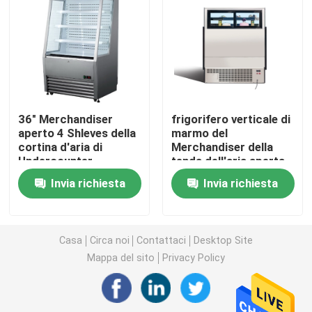
congelatore dell'esposizione del gelato
Portata in frigorifero
36" Merchandiser
frigorifero verticale di
sotto il contro congelatore di frigorifero
aperto 4 Shleves della
marmo del
cortina d'aria di
Merchandiser della
Undercounter
tenda dell'aria aperta
Tabella refrigerata della preparazione
del nero 530L
Invia richiesta
Invia richiesta
Frigorifero della cortina d'aria
Casa
Circa noi
Contattaci
Desktop Site
dispositivo di raffreddamento dell'esposizione della c
Mappa del sito
Privacy Policy
Macchina per ghiaccio commerciale