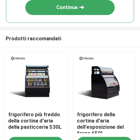
Continua
Prodotti raccomandati
Casa
frigorifero più freddo
frigorifero della
Prodotti
della cortina d'aria
cortina d'aria
della pasticceria 530L
dell'esposizione del
forno 650L
Chi siamo