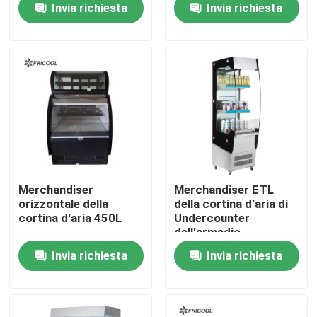
Invia richiesta
Invia richiesta
Fatory Tour
Controllo di qualità
Contattaci
Tutti i casi
Merchandiser
Merchandiser ETL
orizzontale della
della cortina d'aria di
cortina d'aria 450L
Undercounter
Contenitore per esposizione refrigerato del forno
dell'armadio
frigorifero
Invia richiesta
Invia richiesta
dell'esposizione 180L
Cassa refrigerata della ghiottoneria
Merchandisers di vetro della porta