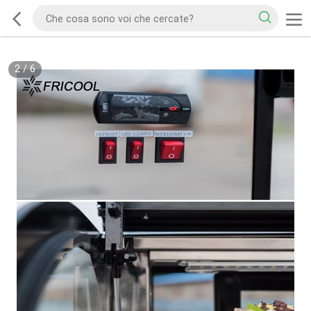
2
/
6