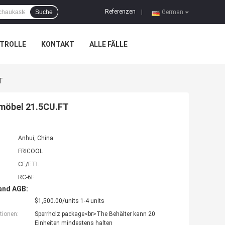
Referenzen
Suche
|
German
TROLLE
KONTAKT
ALLE FÄLLE
T
smöbel 21.5CU.FT
Anhui, China
FRICOOL
CE/ETL
RC-6F
and AGB:
$1,500.00/units 1-4 units
tionen:
Sperrholz package<br>The Behälter kann 20
Einheiten mindestens halten