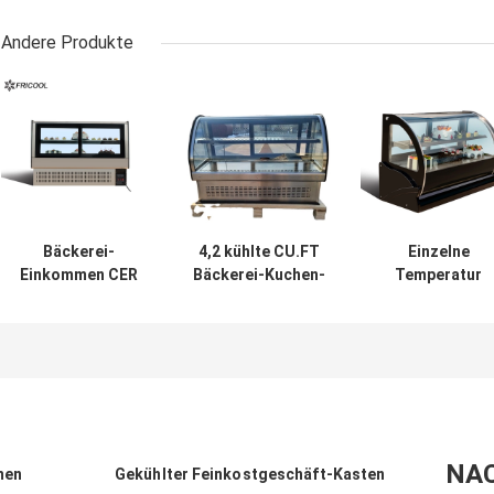
Andere Produkte
Bäckerei-
4,2 kühlte CU.FT
Einzelne
Einkommen CER
Bäckerei-Kuchen-
Temperatur
ETL R134a Secop
Einkommen 220V
CT530A kurvte
Countertop
50HZ
gekühltes
gekühltes
Bäckerei-
Glaseinkomme
130L
NA
men
Gekühlter Feinkostgeschäft-Kasten