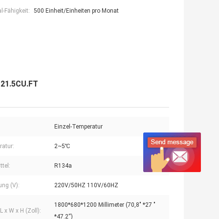
-Fähigkeit:
500 Einheit/Einheiten pro Monat
 21.5CU.FT
Einzel-Temperatur
atur:
2~5℃
tel:
R134a
ng (V):
220V/50HZ 110V/60HZ
1800*680*1200 Millimeter (70,8" *27 "
 x W x H (Zoll):
*47.2“)