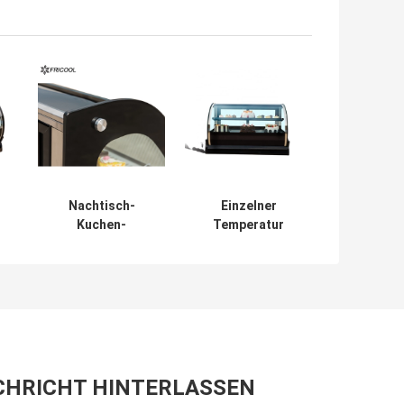
Nachtisch-
Einzelner
Kuchen-
Temperatur
Inneneinkommen
Countertop
3.3CU.FT LED
kühlte Bäckerei-
gekühltes
Einkommen 110V
n
60HZ
CHRICHT HINTERLASSEN