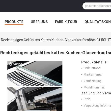
PRODUKTE
ÜBER UNS
FABRIK TOUR
QUALITÄTSKON
Rechteckiges Gekühltes Kaltes Kuchen-Glasverkaufsmöbel 21.5CU.F
Rechteckiges gekühltes kaltes Kuchen-Glasverkauf
Produktdetails:
Herkunftsort:
Markenname:
Zertifizierung:
Modellnummer:
Zahlung und Vers
Preis:
Verpackung Informa