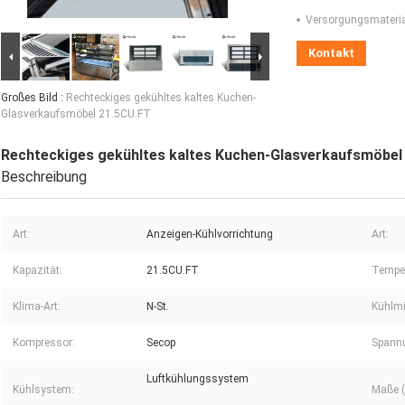
Versorgungsmaterial
Kontakt
Großes Bild :
Rechteckiges gekühltes kaltes Kuchen-
Glasverkaufsmöbel 21.5CU.FT
Rechteckiges gekühltes kaltes Kuchen-Glasverkaufsmöbel
Beschreibung
Art:
Anzeigen-Kühlvorrichtung
Art:
Kapazität:
21.5CU.FT
Temper
Klima-Art:
N-St.
Kühlmit
Kompressor:
Secop
Spannu
Luftkühlungssystem
Kühlsystem:
Maße (L