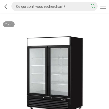
2
/
6