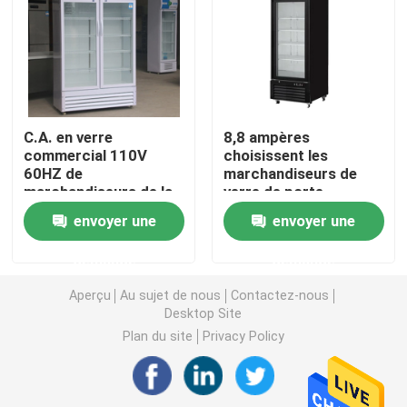
congélateur d'affichage de crème glacée
Portée dans le réfrigérateur
C.A. en verre
8,8 ampères
commercial 110V
choisissent les
sous le contre- congélateur de réfrigérateur
60HZ de
marchandiseurs de
marchandiseurs de la
verre de porte
porte 1170L
Tableau réfrigéré de préparation
envoyer une
envoyer une
demande
demande
Réfrigérateur de rideau aérien
Aperçu
Au sujet de nous
Contactez-nous
Desktop Site
refroidisseur d'affichage de viande
Plan du site
Privacy Policy
Machine à glaçons commerciale