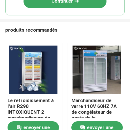
Continuer
produits recommandés
Aperçu
Le refroidissement à
Marchandiseur de
l'air R290
verre 110V 60HZ 7A
Produits
INTOXIQUENT 2
de congélateur de
marchandiseurs de
porte de la
verre 1170L de porte
température 2 simples
envoyer une
envoyer une
A propos de nous