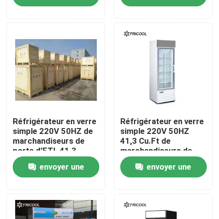
demande
demande
Visite d'usine
Contrôle de la qualité
Contact
Tous les cas
Réfrigérateur en verre
Réfrigérateur en verre
simple 220V 50HZ de
simple 220V 50HZ
marchandiseurs de
41,3 Cu.Ft de
porte d'ETL 41,3
marchandiseurs de
Vitrine frigorifiée de boulangerie
Cu.Ft
porte
envoyer une
envoyer une
Caisse frigorifiée d'épicerie
demande
demande
Marchandiseurs de verre de porte