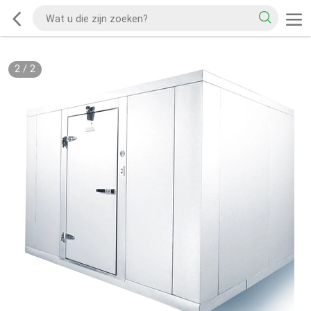
2
/
2