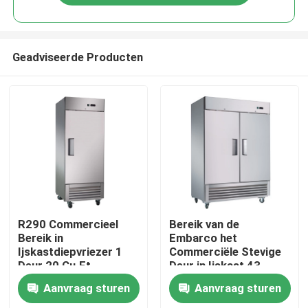
Geadviseerde Producten
Thuis
R290 Commercieel
Bereik van de
Bereik in
Embarco het
Ijskastdiepvriezer 1
Commerciële Stevige
Producten
Deur 20 Cu.Ft
Deur in Ijskast 43
Cu.Ft
Aanvraag sturen
Aanvraag sturen
Over ons