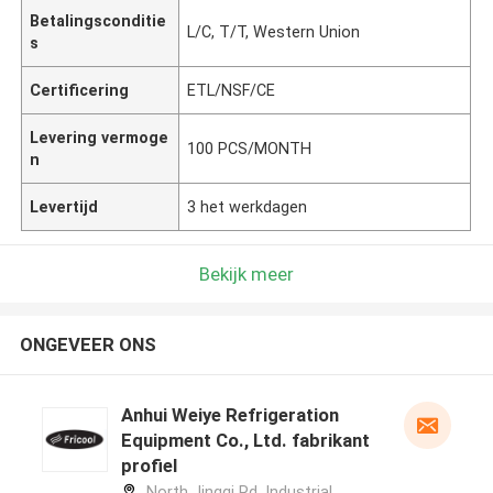
Betalingsconditie
L/C, T/T, Western Union
s
Certificering
ETL/NSF/CE
Levering vermoge
100 PCS/MONTH
n
Levertijd
3 het werkdagen
Bekijk meer
ONGEVEER ONS
Anhui Weiye Refrigeration
Equipment Co., Ltd. fabrikant
profiel
North Jingqi Rd, Industrial