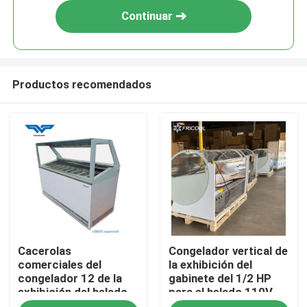
Continuar
Productos recomendados
Inicio
Cacerolas
Congelador vertical de
Productos
comerciales del
la exhibición del
congelador 12 de la
gabinete del 1/2 HP
exhibición del helado
para el helado 110V
Sobre nosotros
del control numérico
60HZ