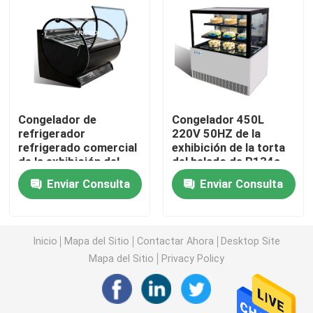
congelador de la exhibición del helado
Alcance en refrigerador
Congelador de
Congelador 450L
debajo del congelador de refrigerador contrario
refrigerador
220V 50HZ de la
refrigerado comercial
exhibición de la torta
de la exhibición del
del helado de R134a
Tabla refrigerada de la preparación
helado 1000L
Enviar Consulta
Enviar Consulta
Refrigerador de la cortina de aire
Inicio
Mapa del Sitio
Contactar Ahora
Desktop Site
refrigerador de la exhibición de la carne
Mapa del Sitio
Privacy Policy
Fabricante de hielo comercial