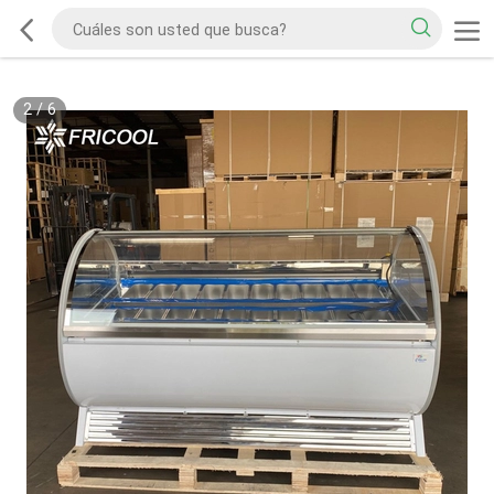
2
/
6