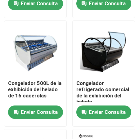
Enviar Consulta
Enviar Consulta
de Dixell
Visita a la fábrica
Control de Calidad
Contacto
Todos los casos
Congelador 500L de la
Congelador
exhibición del helado
refrigerado comercial
de 16 cacerolas
de la exhibición del
Vitrina refrigerada de la panadería
helado
Enviar Consulta
Enviar Consulta
Caja refrigerada de la tienda de delicatessen
Expendidoras automáticas de cristal de la puerta