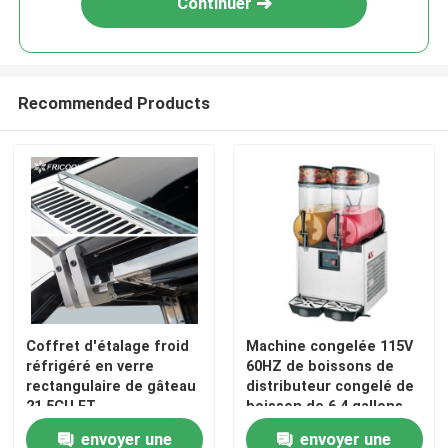
Continuer
Recommended Products
Aperçu
Coffret d'étalage froid
Machine congelée 115V
réfrigéré en verre
60HZ de boissons de
Produits
rectangulaire de gâteau
distributeur congelé de
21.5CU.FT
boisson de 6,4 gallons
double
envoyer une
envoyer une
A propos de nous