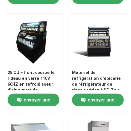
demande
demande
Visite d'usine
Contrôle de la qualité
Contact
Tous les cas
28 CU.FT ont courbé le
Matériel de
rideau en verre 110V
réfrigération d'épicerie
60HZ en refroidisseur
de réfrigérateur de
d'air ouvert de
rideau aérien NSF-7 au-
Vitrine frigorifiée de boulangerie
réfrigérateur
dessous de 40℉
envoyer une
envoyer une
Caisse frigorifiée d'épicerie
demande
demande
Marchandiseurs de verre de porte