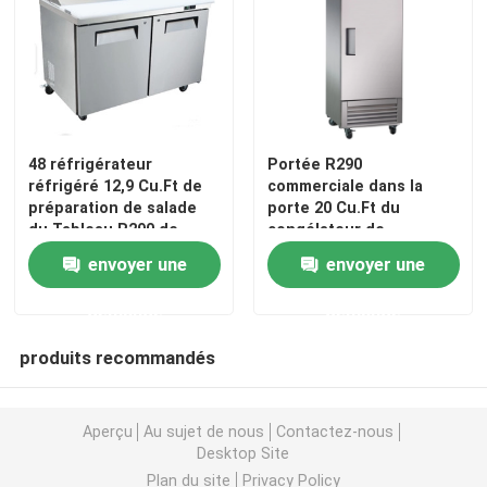
congélateur d'affichage de crème glacée
Portée dans le réfrigérateur
48 réfrigérateur
Portée R290
réfrigéré 12,9 Cu.Ft de
commerciale dans la
sous le contre- congélateur de réfrigérateur
préparation de salade
porte 20 Cu.Ft du
du Tableau R290 de
congélateur de
préparation de pouce
réfrigérateur 1
Tableau réfrigéré de préparation
envoyer une
envoyer une
demande
demande
Réfrigérateur de rideau aérien
produits recommandés
refroidisseur d'affichage de viande
Aperçu
Au sujet de nous
Contactez-nous
Desktop Site
Machine à glaçons commerciale
Plan du site
Privacy Policy