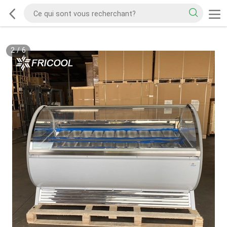
2
/
6